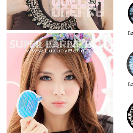
Ba
Ba