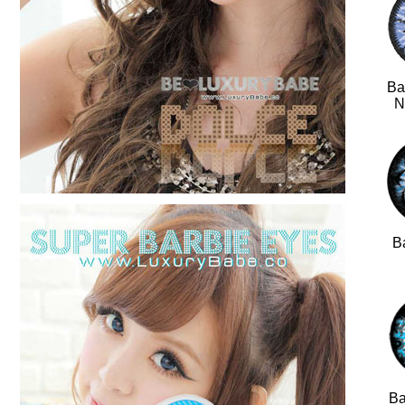
Ba
N
B
Ba