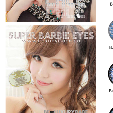
B
Ba
Ba