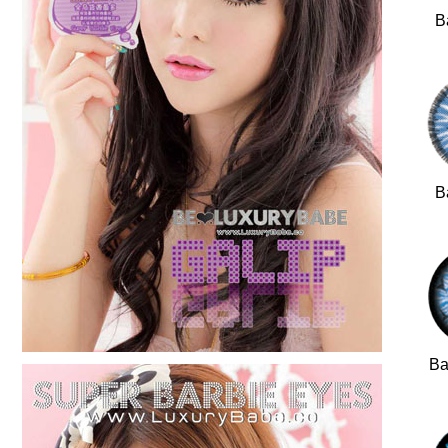
B
B
Ba