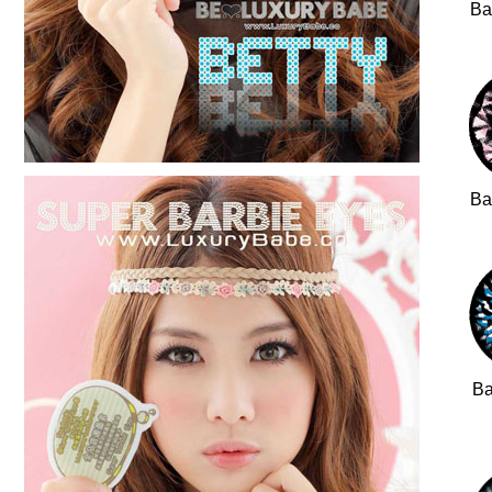
Ba
Ba
Ba