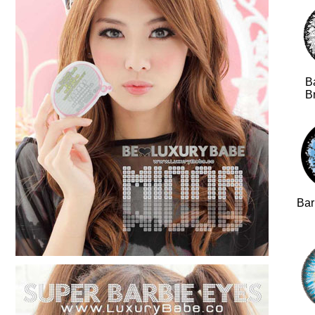
B
Br
Bar