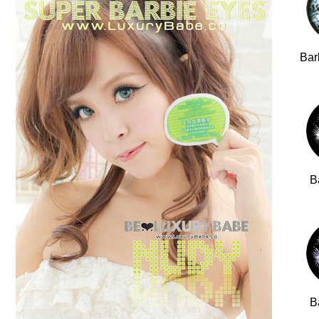
Bar
B
B