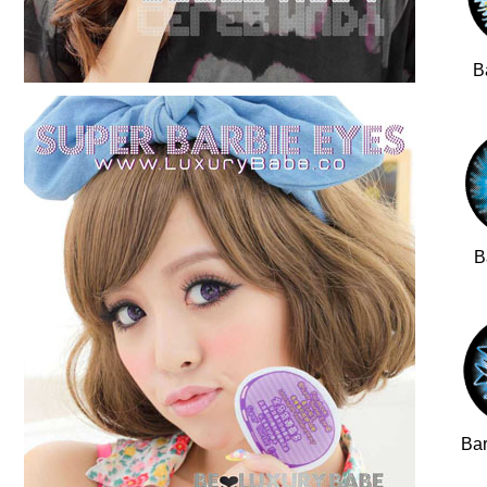
B
B
Bar