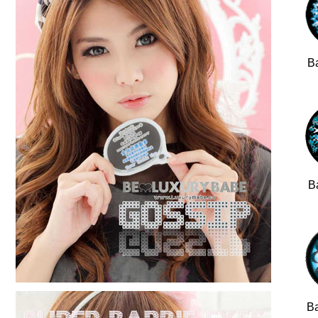
Ba
B
Ba