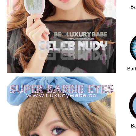
Ba
Bar
Ba