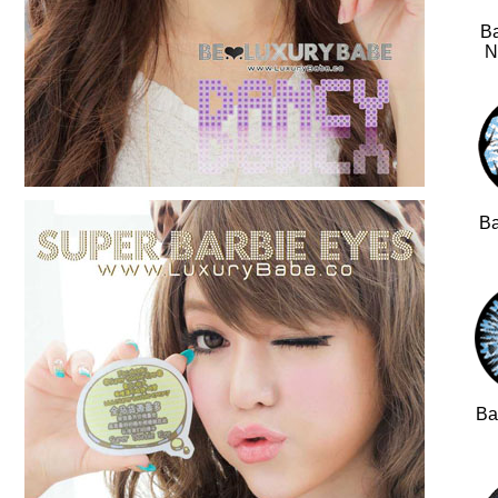
Ba
N
Ba
Ba