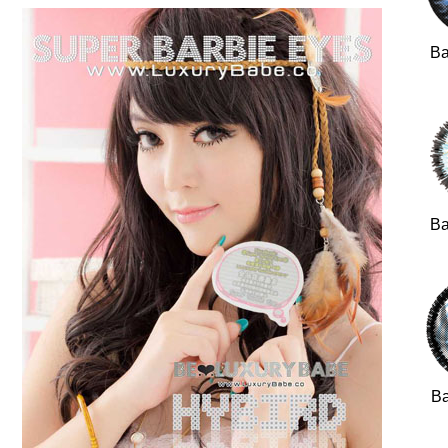
Ba
Ba
Ba