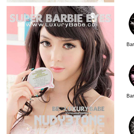
Ba
Ba