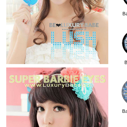
Ba
B
Ba