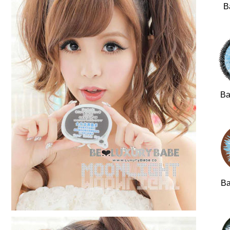
B
Ba
Ba