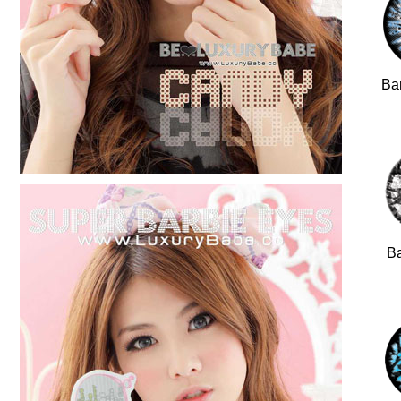
Ba
Ba